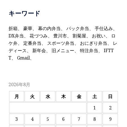
キーワード
折箱
、
豪華
、
幕の内弁当
、
パック弁当
、
手仕込み
、
DX弁当
、
花づつみ
、
豊川市
、
割菊屋
、
お祝い
、
ロ
ケ弁
、
定番弁当
、
スポーツ弁当
、
おにぎり弁当
、
レ
ディース
、
新年会
、
旧メニュー
、
特注弁当
、
IFTT
T
、
Gmail
、
2026年8月
月
火
水
木
金
土
日
1
2
3
4
5
6
7
8
9