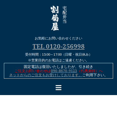
コ
ン
テ
ン
ツ
へ
お気軽にお問い合わせください
ス
TEL 0120-256998
キ
受付時間：13:00～17:00（日曜・祝日休み）
ッ
※営業目的のお電話はご遠慮ください。
プ
固定電話は復旧いたしましたが、引き続き
ご注文お問い合わせは
090-8670-9123
（代表栗田）へ
ネットからのご注文もお受けしております。
ご利用下さい。