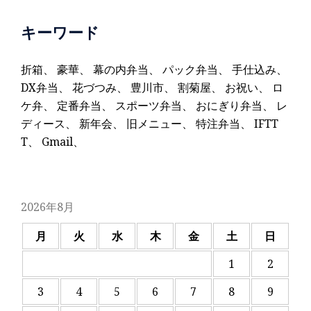
キーワード
折箱
、
豪華
、
幕の内弁当
、
パック弁当
、
手仕込み
、
DX弁当
、
花づつみ
、
豊川市
、
割菊屋
、
お祝い
、
ロ
ケ弁
、
定番弁当
、
スポーツ弁当
、
おにぎり弁当
、
レ
ディース
、
新年会
、
旧メニュー
、
特注弁当
、
IFTT
T
、
Gmail
、
2026年8月
月
火
水
木
金
土
日
1
2
3
4
5
6
7
8
9