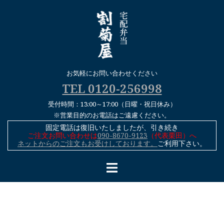
コ
ン
テ
ン
ツ
へ
お気軽にお問い合わせください
ス
TEL 0120-256998
キ
受付時間：13:00～17:00（日曜・祝日休み）
ッ
※営業目的のお電話はご遠慮ください。
プ
固定電話は復旧いたしましたが、引き続き
ご注文お問い合わせは
090-8670-9123
（代表栗田）へ
ネットからのご注文もお受けしております。
ご利用下さい。