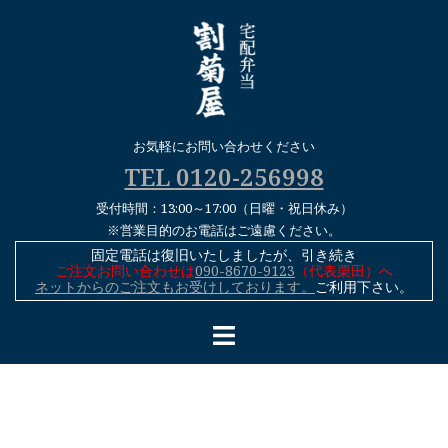
コ
ン
テ
ン
ツ
へ
お気軽にお問い合わせください
ス
TEL 0120-256998
キ
受付時間：13:00～17:00（日曜・祝日休み）
ッ
※営業目的のお電話はご遠慮ください。
プ
固定電話は復旧いたしましたが、引き続き
ご注文お問い合わせは
090-8670-9123
（代表栗田）へ
ネットからのご注文もお受けしております。
ご利用下さい。