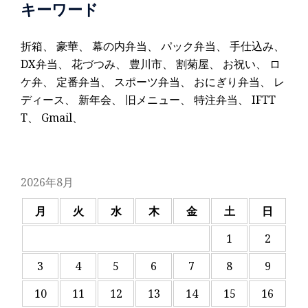
キーワード
折箱
、
豪華
、
幕の内弁当
、
パック弁当
、
手仕込み
、
DX弁当
、
花づつみ
、
豊川市
、
割菊屋
、
お祝い
、
ロ
ケ弁
、
定番弁当
、
スポーツ弁当
、
おにぎり弁当
、
レ
ディース
、
新年会
、
旧メニュー
、
特注弁当
、
IFTT
T
、
Gmail
、
2026年8月
月
火
水
木
金
土
日
1
2
3
4
5
6
7
8
9
10
11
12
13
14
15
16