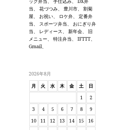
ック弁当
、
手仕込み
、
DX弁
当
、
花づつみ
、
豊川市
、
割菊
屋
、
お祝い
、
ロケ弁
、
定番弁
当
、
スポーツ弁当
、
おにぎり弁
当
、
レディース
、
新年会
、
旧
メニュー
、
特注弁当
、
IFTTT
、
Gmail
、
2026年8月
月
火
水
木
金
土
日
1
2
3
4
5
6
7
8
9
10
11
12
13
14
15
16