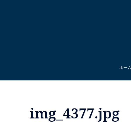
コ
ン
テ
ン
ツ
へ
ス
キ
ッ
ホー
プ
img_4377.jpg