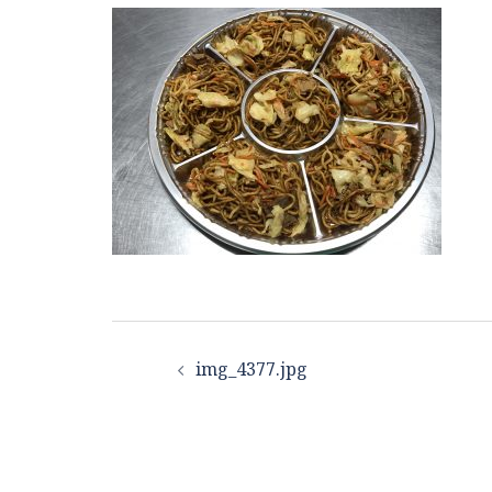
投
img_4377.jpg
稿
ナ