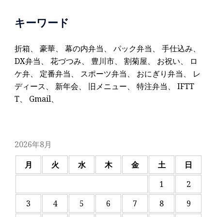
キーワード
折箱
、
豪華
、
幕の内弁当
、
パック弁当
、
手仕込み
、
DX弁当
、
花づつみ
、
豊川市
、
割菊屋
、
お祝い
、
ロ
ケ弁
、
定番弁当
、
スポーツ弁当
、
おにぎり弁当
、
レ
ディース
、
新年会
、
旧メニュー
、
特注弁当
、
IFTT
T
、
Gmail
、
2026年8月
月
火
水
木
金
土
日
1
2
3
4
5
6
7
8
9