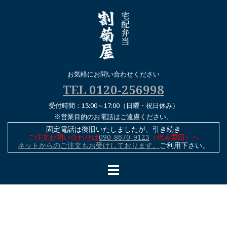
コ
ン
テ
ン
ツ
へ
お気軽にお問い合わせください
ス
TEL 0120-256998
キ
受付時間：13:00～17:00（日曜・祝日休み）
ッ
※営業目的のお電話はご遠慮ください。
プ
固定電話は復旧いたしましたが、引き続き
ご注文お問い合わせは
090-8670-9123
（代表栗田）へ
ネットからのご注文もお受けしております。
ご利用下さい。