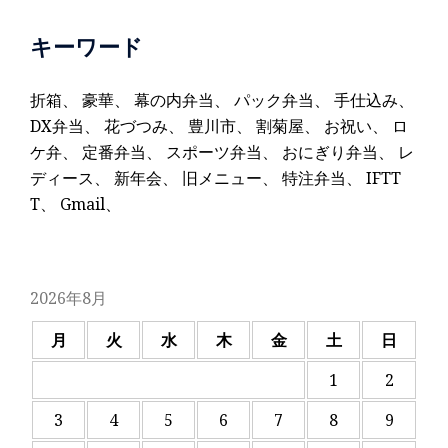
キーワード
折箱
、
豪華
、
幕の内弁当
、
パック弁当
、
手仕込み
、
DX弁当
、
花づつみ
、
豊川市
、
割菊屋
、
お祝い
、
ロ
ケ弁
、
定番弁当
、
スポーツ弁当
、
おにぎり弁当
、
レ
ディース
、
新年会
、
旧メニュー
、
特注弁当
、
IFTT
T
、
Gmail
、
2026年8月
月
火
水
木
金
土
日
1
2
3
4
5
6
7
8
9