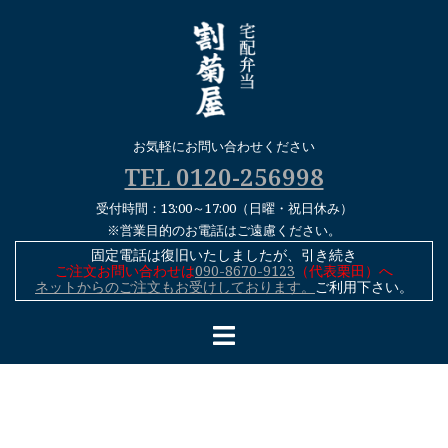
コ
ン
テ
ン
ツ
へ
お気軽にお問い合わせください
ス
TEL 0120-256998
キ
受付時間：13:00～17:00（日曜・祝日休み）
ッ
※営業目的のお電話はご遠慮ください。
プ
固定電話は復旧いたしましたが、引き続き
ご注文お問い合わせは
090-8670-9123
（代表栗田）へ
ネットからのご注文もお受けしております。
ご利用下さい。