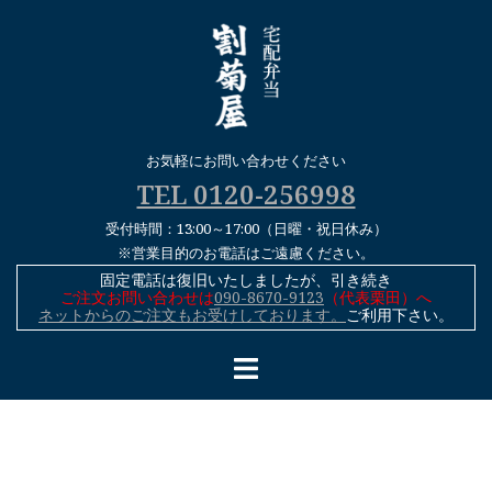
コ
ン
テ
ン
ツ
へ
お気軽にお問い合わせください
ス
TEL 0120-256998
キ
受付時間：13:00～17:00（日曜・祝日休み）
ッ
※営業目的のお電話はご遠慮ください。
プ
固定電話は復旧いたしましたが、引き続き
ご注文お問い合わせは
090-8670-9123
（代表栗田）へ
ネットからのご注文もお受けしております。
ご利用下さい。