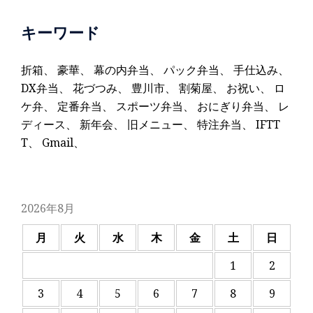
キーワード
折箱
、
豪華
、
幕の内弁当
、
パック弁当
、
手仕込み
、
DX弁当
、
花づつみ
、
豊川市
、
割菊屋
、
お祝い
、
ロ
ケ弁
、
定番弁当
、
スポーツ弁当
、
おにぎり弁当
、
レ
ディース
、
新年会
、
旧メニュー
、
特注弁当
、
IFTT
T
、
Gmail
、
2026年8月
月
火
水
木
金
土
日
1
2
3
4
5
6
7
8
9