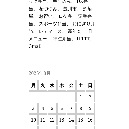
ック弁当
、
手仕込み
、
DX弁
当
、
花づつみ
、
豊川市
、
割菊
屋
、
お祝い
、
ロケ弁
、
定番弁
当
、
スポーツ弁当
、
おにぎり弁
当
、
レディース
、
新年会
、
旧
メニュー
、
特注弁当
、
IFTTT
、
Gmail
、
2026年8月
月
火
水
木
金
土
日
1
2
3
4
5
6
7
8
9
10
11
12
13
14
15
16