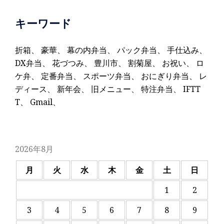
キーワード
折箱
、
豪華
、
幕の内弁当
、
パック弁当
、
手仕込み
、
DX弁当
、
花づつみ
、
豊川市
、
割菊屋
、
お祝い
、
ロ
ケ弁
、
定番弁当
、
スポーツ弁当
、
おにぎり弁当
、
レ
ディース
、
新年会
、
旧メニュー
、
特注弁当
、
IFTT
T
、
Gmail
、
2026年8月
月
火
水
木
金
土
日
1
2
3
4
5
6
7
8
9