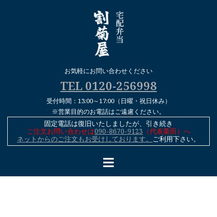
コ
ン
テ
ン
ツ
へ
お気軽にお問い合わせください
ス
TEL 0120-256998
キ
受付時間：13:00～17:00（日曜・祝日休み）
ッ
※営業目的のお電話はご遠慮ください。
プ
固定電話は復旧いたしましたが、引き続き
ご注文お問い合わせは
090-8670-9123
（代表栗田）へ
ネットからのご注文もお受けしております。
ご利用下さい。