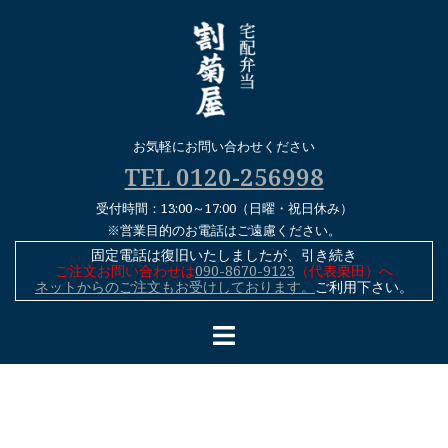
コ
ン
テ
ン
ツ
へ
お気軽にお問い合わせください
ス
TEL 0120-256998
キ
受付時間：13:00～17:00（日曜・祝日休み）
ッ
※営業目的のお電話はご遠慮ください。
プ
固定電話は復旧いたしましたが、引き続き
ご注文お問い合わせは
090-8670-9123
（代表栗田）へ
ネットからのご注文もお受けしております。
ご利用下さい。