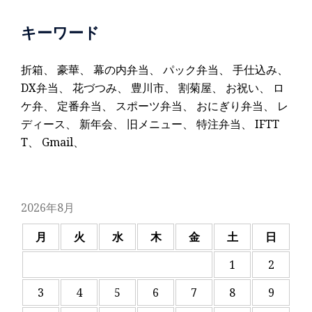
キーワード
折箱
、
豪華
、
幕の内弁当
、
パック弁当
、
手仕込み
、
DX弁当
、
花づつみ
、
豊川市
、
割菊屋
、
お祝い
、
ロ
ケ弁
、
定番弁当
、
スポーツ弁当
、
おにぎり弁当
、
レ
ディース
、
新年会
、
旧メニュー
、
特注弁当
、
IFTT
T
、
Gmail
、
2026年8月
月
火
水
木
金
土
日
1
2
3
4
5
6
7
8
9