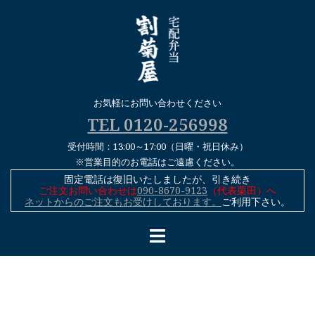
コ
ン
テ
ン
ツ
へ
お気軽にお問い合わせください
ス
TEL 0120-256998
キ
受付時間：13:00～17:00（日曜・祝日休み）
ッ
※営業目的のお電話はご遠慮ください。
プ
固定電話は復旧いたしましたが、引き続き
ご注文お問い合わせは
090-8670-9123
（代表栗田）へ
ネットからのご注文もお受けしております。
ご利用下さい。