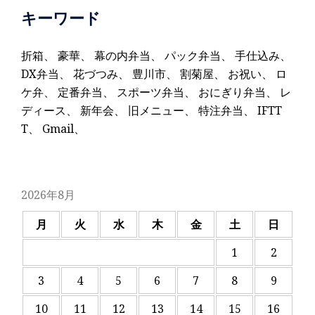
キーワード
折箱
、
豪華
、
幕の内弁当
、
パック弁当
、
手仕込み
、
DX弁当
、
花づつみ
、
豊川市
、
割菊屋
、
お祝い
、
ロ
ケ弁
、
定番弁当
、
スポーツ弁当
、
おにぎり弁当
、
レ
ディース
、
新年会
、
旧メニュー
、
特注弁当
、
IFTT
T
、
Gmail
、
2026年8月
月
火
水
木
金
土
日
1
2
3
4
5
6
7
8
9
10
11
12
13
14
15
16