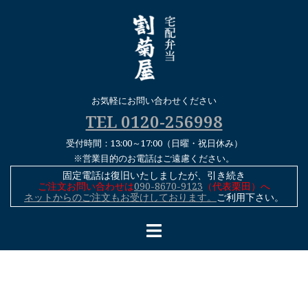
コ
ン
テ
ン
ツ
へ
お気軽にお問い合わせください
ス
TEL 0120-256998
キ
受付時間：13:00～17:00（日曜・祝日休み）
ッ
※営業目的のお電話はご遠慮ください。
プ
固定電話は復旧いたしましたが、引き続き
ご注文お問い合わせは
090-8670-9123
（代表栗田）へ
ネットからのご注文もお受けしております。
ご利用下さい。