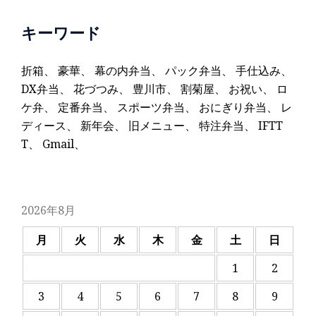
キーワード
折箱
、
豪華
、
幕の内弁当
、
パック弁当
、
手仕込み
、
DX弁当
、
花づつみ
、
豊川市
、
割菊屋
、
お祝い
、
ロ
ケ弁
、
定番弁当
、
スポーツ弁当
、
おにぎり弁当
、
レ
ディース
、
新年会
、
旧メニュー
、
特注弁当
、
IFTT
T
、
Gmail
、
2026年8月
月
火
水
木
金
土
日
1
2
3
4
5
6
7
8
9