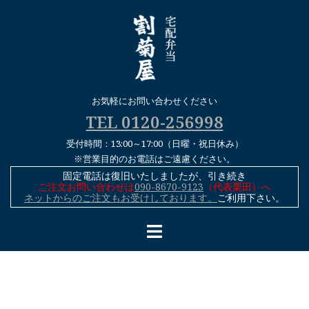
コ
ン
テ
ン
ツ
へ
お気軽にお問い合わせください
ス
TEL 0120-256998
キ
受付時間：13:00～17:00（日曜・祝日休み）
ッ
※営業目的のお電話はご遠慮ください。
プ
固定電話は復旧いたしましたが、引き続き
ご注文お問い合わせは
090-8670-9123
（代表栗田）へ
ネットからのご注文もお受けしております。
ご利用下さい。