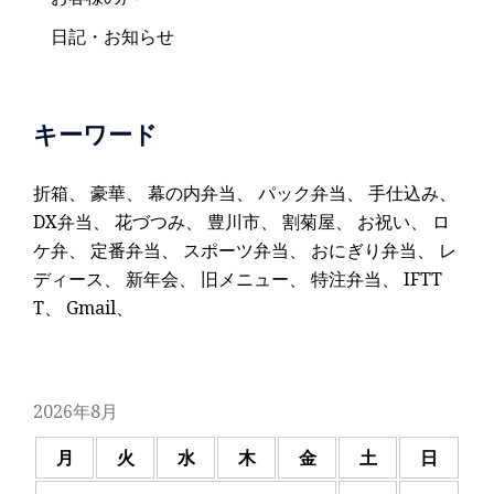
日記・お知らせ
キーワード
折箱
、
豪華
、
幕の内弁当
、
パック弁当
、
手仕込み
、
DX弁当
、
花づつみ
、
豊川市
、
割菊屋
、
お祝い
、
ロ
ケ弁
、
定番弁当
、
スポーツ弁当
、
おにぎり弁当
、
レ
ディース
、
新年会
、
旧メニュー
、
特注弁当
、
IFTT
T
、
Gmail
、
2026年8月
月
火
水
木
金
土
日