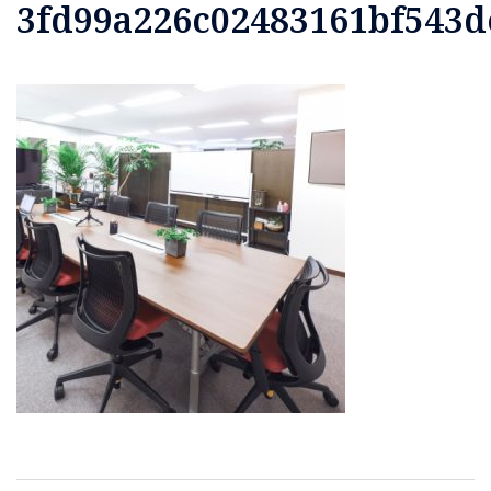
3fd99a226c02483161bf543d