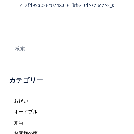
投
3fd99a226c02483161bf543de723e2e2_s
稿
ナ
ビ
ゲ
ー
検
シ
索:
ョ
ン
カテゴリー
お祝い
オードブル
弁当
お客様の声