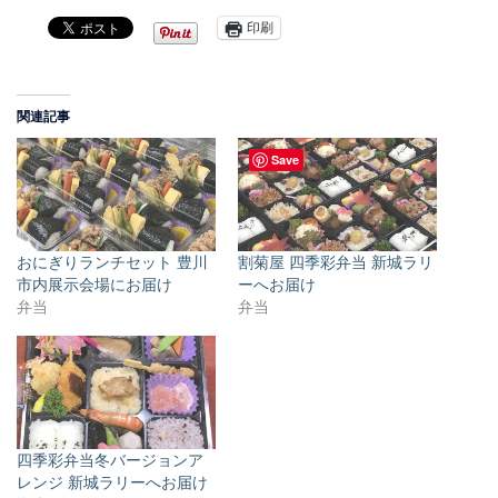
印刷
関連記事
Save
おにぎりランチセット 豊川
割菊屋 四季彩弁当 新城ラリ
市内展示会場にお届け
ーへお届け
弁当
弁当
四季彩弁当冬バージョンア
レンジ 新城ラリーへお届け