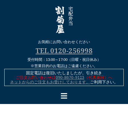
コ
ン
テ
ン
ツ
へ
お気軽にお問い合わせください
ス
TEL 0120-256998
キ
受付時間：13:00～17:00（日曜・祝日休み）
ッ
※営業目的のお電話はご遠慮ください。
プ
固定電話は復旧いたしましたが、引き続き
ご注文お問い合わせは
090-8670-9123
（代表栗田）へ
ネットからのご注文もお受けしております。
ご利用下さい。