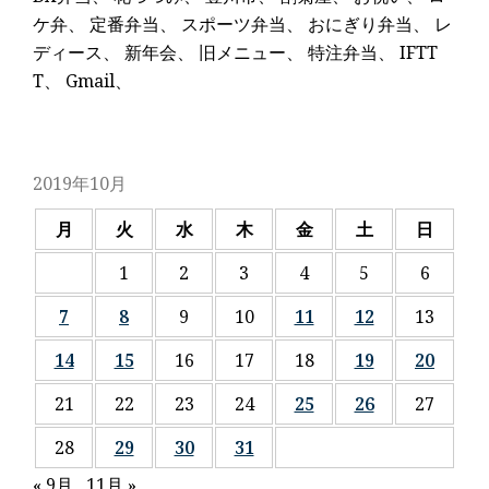
ケ弁
、
定番弁当
、
スポーツ弁当
、
おにぎり弁当
、
レ
ディース
、
新年会
、
旧メニュー
、
特注弁当
、
IFTT
T
、
Gmail
、
2019年10月
月
火
水
木
金
土
日
1
2
3
4
5
6
7
8
9
10
11
12
13
14
15
16
17
18
19
20
21
22
23
24
25
26
27
28
29
30
31
« 9月
11月 »