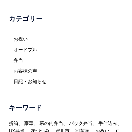
カテゴリー
お祝い
オードブル
弁当
お客様の声
日記・お知らせ
キーワード
折箱
、
豪華
、
幕の内弁当
、
パック弁当
、
手仕込み
、
DX弁当
、
花づつみ
、
豊川市
、
割菊屋
、
お祝い
、
ロ