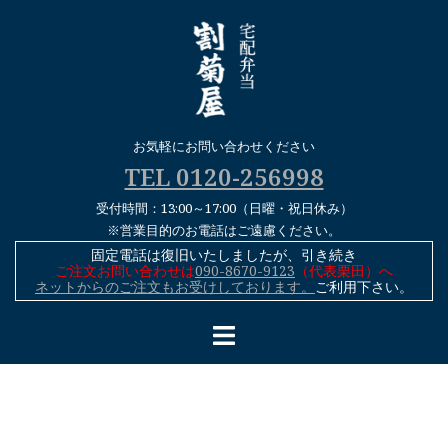
コ
ン
テ
ン
ツ
へ
お気軽にお問い合わせください
ス
TEL 0120-256998
キ
受付時間：13:00～17:00（日曜・祝日休み）
ッ
※営業目的のお電話はご遠慮ください。
プ
固定電話は復旧いたしましたが、引き続き
ご注文お問い合わせは
090-8670-9123
（代表栗田）へ
ネットからのご注文もお受けしております。
ご利用下さい。