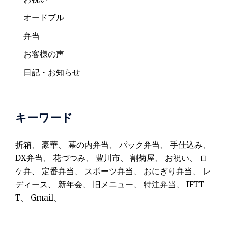
オードブル
弁当
お客様の声
日記・お知らせ
キーワード
折箱
、
豪華
、
幕の内弁当
、
パック弁当
、
手仕込み
、
DX弁当
、
花づつみ
、
豊川市
、
割菊屋
、
お祝い
、
ロ
ケ弁
、
定番弁当
、
スポーツ弁当
、
おにぎり弁当
、
レ
ディース
、
新年会
、
旧メニュー
、
特注弁当
、
IFTT
T
、
Gmail
、