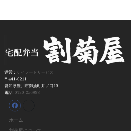
運営：
ケイフードサービス
〒441-0211
愛知県豊川市御油町井ノ口15
電話:
0120-256998
ホーム
割菊屋について