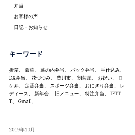
弁当
お客様の声
日記・お知らせ
キーワード
折箱
、
豪華
、
幕の内弁当
、
パック弁当
、
手仕込み
、
DX弁当
、
花づつみ
、
豊川市
、
割菊屋
、
お祝い
、
ロ
ケ弁
、
定番弁当
、
スポーツ弁当
、
おにぎり弁当
、
レ
ディース
、
新年会
、
旧メニュー
、
特注弁当
、
IFTT
T
、
Gmail
、
2019年10月