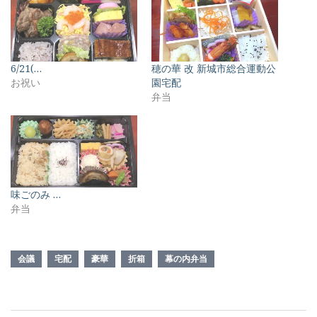
6/21(…
穂の華 改 新城市総合運動公
お祝い
園宅配
弁当
味ごのみ …
弁当
会議
宅配
豪華
折箱
幕の内弁当