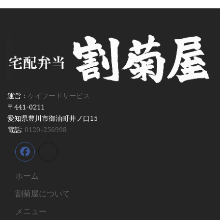
運営：
ケイフードサービス
〒441-0211
愛知県豊川市御油町井ノ口15
電話:
0120-256998
ホーム
割菊屋について
メニュー