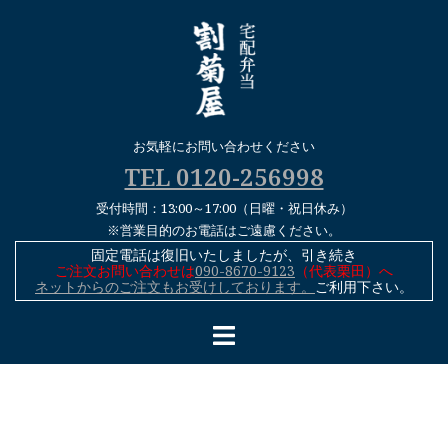
コ
ン
テ
ン
ツ
へ
お気軽にお問い合わせください
ス
TEL 0120-256998
キ
受付時間：13:00～17:00（日曜・祝日休み）
ッ
※営業目的のお電話はご遠慮ください。
プ
固定電話は復旧いたしましたが、引き続き
ご注文お問い合わせは
090-8670-9123
（代表栗田）へ
ネットからのご注文もお受けしております。
ご利用下さい。