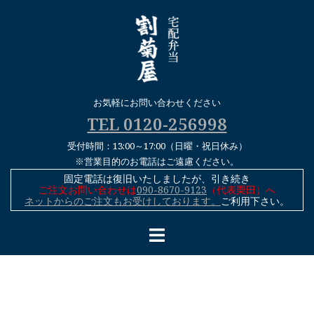
コ
ン
テ
ン
ツ
へ
お気軽にお問い合わせください
ス
TEL 0120-256998
キ
受付時間：13:00～17:00（日曜・祝日休み）
ッ
※営業目的のお電話はご遠慮ください。
プ
固定電話は復旧いたしましたが、引き続き
ご注文お問い合わせは
090-8670-9123
（代表栗田）へ
ネットからのご注文もお受けしております。
ご利用下さい。