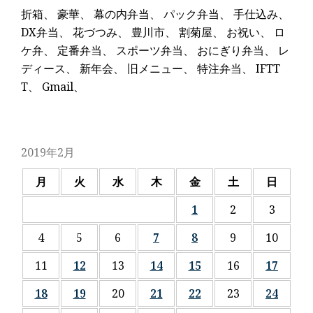
折箱
、
豪華
、
幕の内弁当
、
パック弁当
、
手仕込み
、
DX弁当
、
花づつみ
、
豊川市
、
割菊屋
、
お祝い
、
ロ
ケ弁
、
定番弁当
、
スポーツ弁当
、
おにぎり弁当
、
レ
ディース
、
新年会
、
旧メニュー
、
特注弁当
、
IFTT
T
、
Gmail
、
2019年2月
月
火
水
木
金
土
日
1
2
3
4
5
6
7
8
9
10
11
12
13
14
15
16
17
18
19
20
21
22
23
24