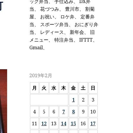
ック弁当
、
手仕込み
、
DX弁
町
当
、
花づつみ
、
豊川市
、
割菊
屋
、
お祝い
、
ロケ弁
、
定番弁
当
、
スポーツ弁当
、
おにぎり弁
当
、
レディース
、
新年会
、
旧
メニュー
、
特注弁当
、
IFTTT
、
Gmail
、
2019年2月
月
火
水
木
金
土
日
1
2
3
4
5
6
7
8
9
10
11
12
13
14
15
16
17