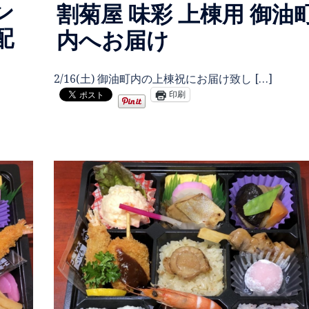
ン
割菊屋 味彩 上棟用 御油
配
内へお届け
2/16(土) 御油町内の上棟祝にお届け致し […]
印刷