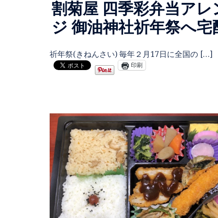
割菊屋 四季彩弁当アレ
ジ 御油神社祈年祭へ宅
祈年祭(きねんさい) 毎年２月17日に全国の […]
印刷