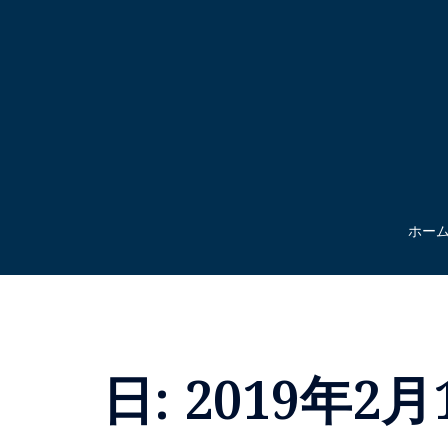
コ
ン
テ
ン
ツ
へ
ス
キ
ッ
ホー
プ
日:
2019年2月