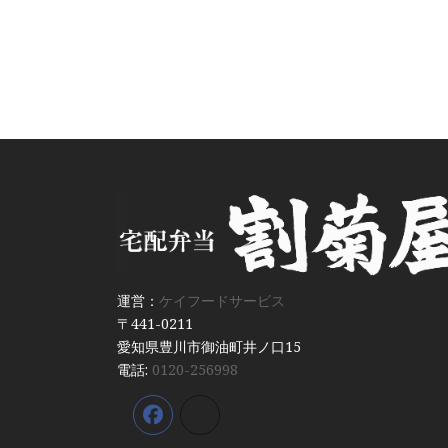
運営：
ケイフードサービス
〒441-0211
愛知県豊川市御油町井ノ口15
電話:
0120-256998