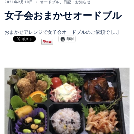
2021年2月10日
オードブル
、
日記・お知らせ
女子会おまかせオードブル
おまかせアレンジで女子会オードブルのご依頼で […]
印刷