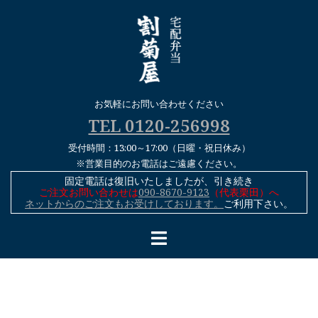
コ
ン
テ
ン
ツ
へ
お気軽にお問い合わせください
ス
TEL 0120-256998
キ
受付時間：13:00～17:00（日曜・祝日休み）
ッ
※営業目的のお電話はご遠慮ください。
プ
固定電話は復旧いたしましたが、引き続き
ご注文お問い合わせは
090-8670-9123
（代表栗田）へ
ネットからのご注文もお受けしております。
ご利用下さい。