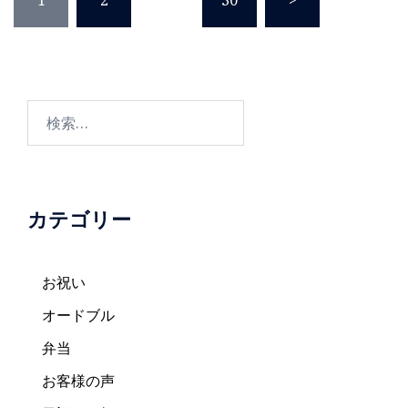
稿
の
ペ
ー
ジ
検
送
索:
り
カテゴリー
お祝い
オードブル
弁当
お客様の声