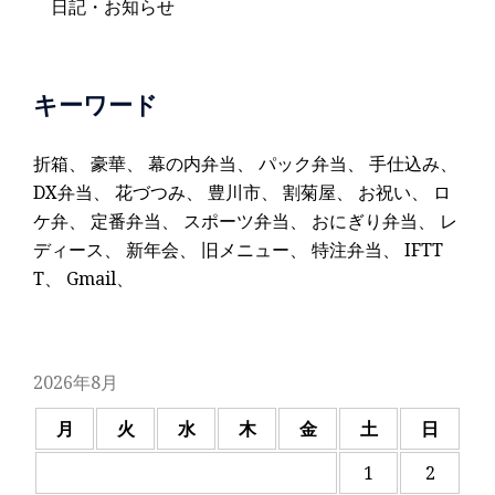
日記・お知らせ
キーワード
折箱
、
豪華
、
幕の内弁当
、
パック弁当
、
手仕込み
、
DX弁当
、
花づつみ
、
豊川市
、
割菊屋
、
お祝い
、
ロ
ケ弁
、
定番弁当
、
スポーツ弁当
、
おにぎり弁当
、
レ
ディース
、
新年会
、
旧メニュー
、
特注弁当
、
IFTT
T
、
Gmail
、
2026年8月
月
火
水
木
金
土
日
1
2