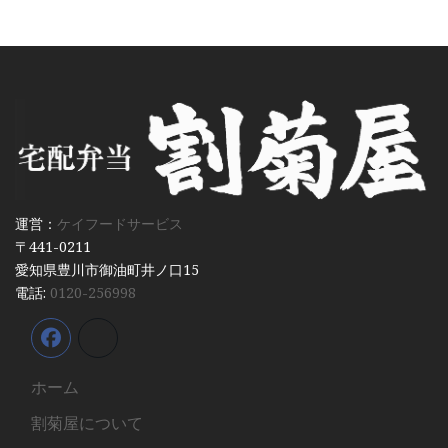
運営：
ケイフードサービス
〒441-0211
愛知県豊川市御油町井ノ口15
電話:
0120-256998
ホーム
割菊屋について