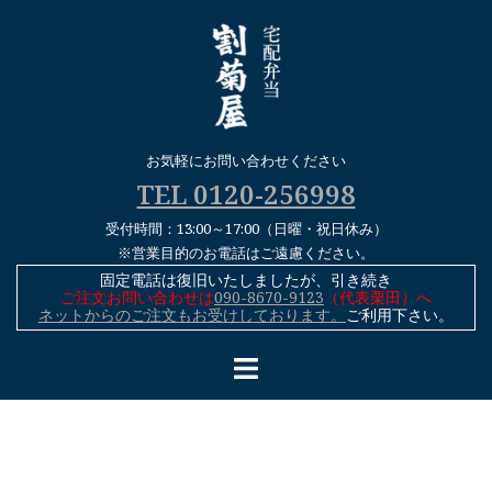
コ
ン
テ
ン
ツ
へ
お気軽にお問い合わせください
ス
TEL 0120-256998
キ
受付時間：13:00～17:00（日曜・祝日休み）
ッ
※営業目的のお電話はご遠慮ください。
プ
固定電話は復旧いたしましたが、引き続き
ご注文お問い合わせは
090-8670-9123
（代表栗田）へ
ネットからのご注文もお受けしております。
ご利用下さい。