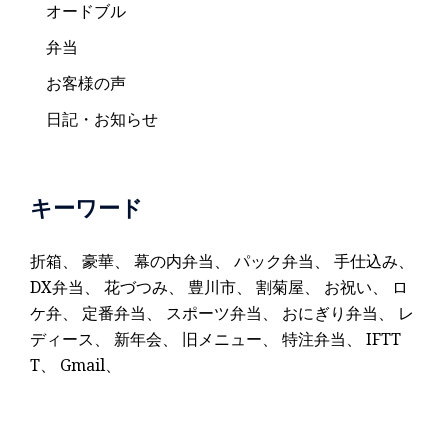
オードブル
弁当
お客様の声
日記・お知らせ
キーワード
折箱
、
豪華
、
幕の内弁当
、
パック弁当
、
手仕込み
、
DX弁当
、
花づつみ
、
豊川市
、
割菊屋
、
お祝い
、
ロ
ケ弁
、
定番弁当
、
スポーツ弁当
、
おにぎり弁当
、
レ
ディース
、
新年会
、
旧メニュー
、
特注弁当
、
IFTT
T
、
Gmail
、