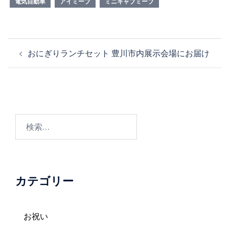
電気自動車
アイミーブ
ミニキャブミーブ
投
おにぎりランチセット 豊川市内展示会場にお届け
稿
ナ
ビ
ゲ
ー
検
シ
索:
ョ
ン
カテゴリー
お祝い