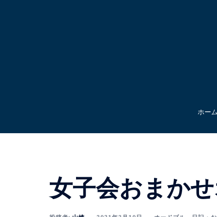
コ
ン
テ
ン
ツ
へ
ス
キ
ッ
ホー
プ
女子会おまかせ