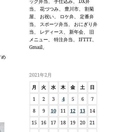
ック弁当
、
手仕込み
、
DX弁
当
、
花づつみ
、
豊川市
、
割菊
屋
、
お祝い
、
ロケ弁
、
定番弁
当
、
スポーツ弁当
、
おにぎり弁
当
、
レディース
、
新年会
、
旧
メニュー
、
特注弁当
、
IFTTT
、
Gmail
、
すめ
2021年2月
月
火
水
木
金
土
日
1
2
3
4
5
6
7
8
9
10
11
12
13
14
15
16
17
18
19
20
21