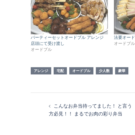
パーティーセットオードブル アレンジ
法要オード
店頭にて受け渡し
オードブ
オードブル
アレンジ
宅配
オードブル
少人数
豪華
投
こんなお弁当待ってました！ と言う
稿
方必見！！ まるでお肉の彩り弁当
ナ