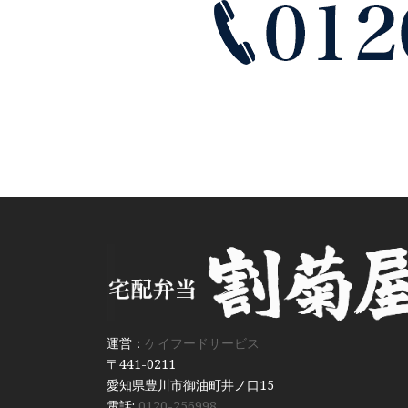
運営：
ケイフードサービス
〒441-0211
愛知県豊川市御油町井ノ口15
電話:
0120-256998