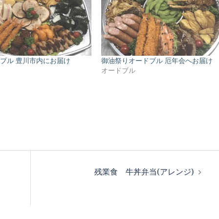
ブル 豊川市内にお届け
御油祭りオードブル 厄年会へお届け
ル
オードブル
残業食 牛丼弁当(アレンジ)