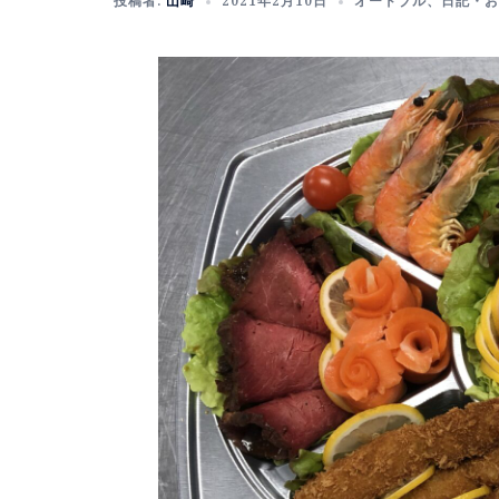
投稿者:
山崎
2021年2月10日
オードブル
、
日記・お