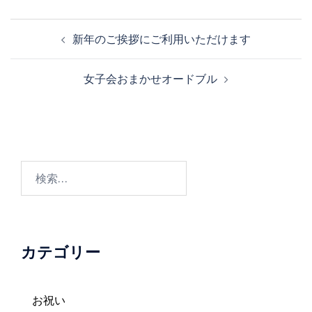
投
新年のご挨拶にご利用いただけます
稿
ナ
女子会おまかせオードブル
ビ
ゲ
ー
シ
ョ
検
ン
索:
カテゴリー
お祝い