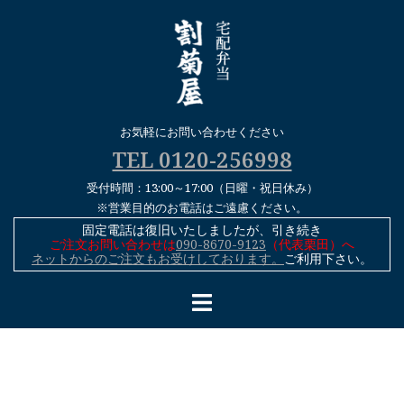
コ
ン
テ
ン
ツ
へ
お気軽にお問い合わせください
ス
TEL 0120-256998
キ
受付時間：13:00～17:00（日曜・祝日休み）
ッ
※営業目的のお電話はご遠慮ください。
プ
固定電話は復旧いたしましたが、引き続き
ご注文お問い合わせは
090-8670-9123
（代表栗田）へ
ネットからのご注文もお受けしております。
ご利用下さい。