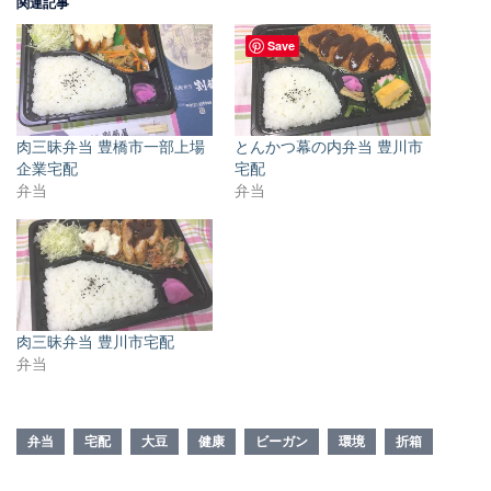
関連記事
Save
肉三昧弁当 豊橋市一部上場
とんかつ幕の内弁当 豊川市
企業宅配
宅配
弁当
弁当
肉三昧弁当 豊川市宅配
弁当
弁当
宅配
大豆
健康
ビーガン
環境
折箱