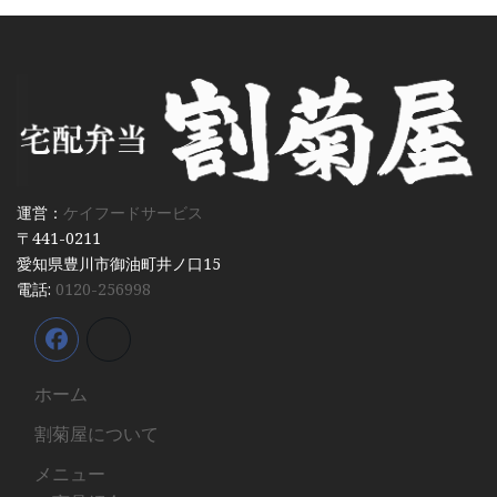
運営：
ケイフードサービス
〒441-0211
愛知県豊川市御油町井ノ口15
電話:
0120-256998
ホーム
割菊屋について
メニュー