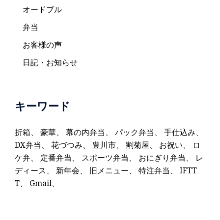
オードブル
弁当
お客様の声
日記・お知らせ
キーワード
折箱
、
豪華
、
幕の内弁当
、
パック弁当
、
手仕込み
、
DX弁当
、
花づつみ
、
豊川市
、
割菊屋
、
お祝い
、
ロ
ケ弁
、
定番弁当
、
スポーツ弁当
、
おにぎり弁当
、
レ
ディース
、
新年会
、
旧メニュー
、
特注弁当
、
IFTT
T
、
Gmail
、