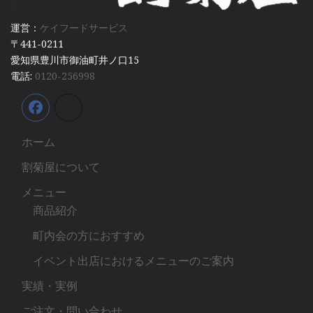
運営：
ケイフードサービス
〒441-0211
愛知県豊川市御油町井ノ口15
電話:
0120-256998
ホーム
割菊屋について
メニュー
商品紹介
町内会の方におすすめ
イベント出店におけるメニューのご案内
実績・実例
ご注文・問い合わせ