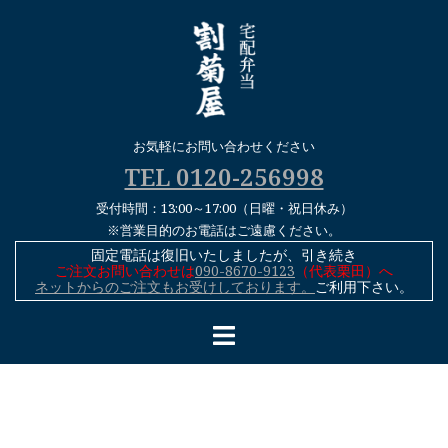
コ
ン
テ
ン
ツ
へ
お気軽にお問い合わせください
ス
TEL 0120-256998
キ
受付時間：13:00～17:00（日曜・祝日休み）
ッ
※営業目的のお電話はご遠慮ください。
プ
固定電話は復旧いたしましたが、引き続き
ご注文お問い合わせは
090-8670-9123
（代表栗田）へ
ネットからのご注文もお受けしております。
ご利用下さい。