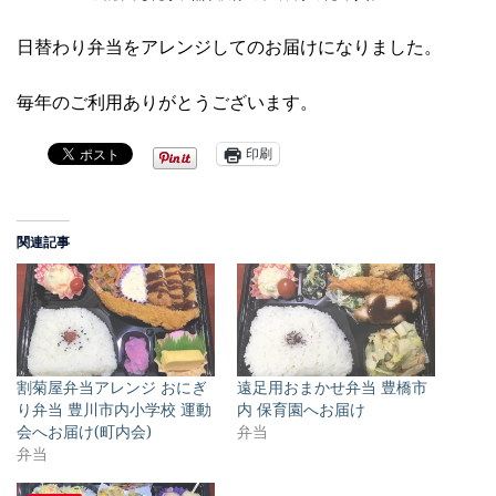
日替わり弁当をアレンジしてのお届けになりました。
毎年のご利用ありがとうございます。
印刷
関連記事
割菊屋弁当アレンジ おにぎ
遠足用おまかせ弁当 豊橋市
り弁当 豊川市内小学校 運動
内 保育園へお届け
会へお届け(町内会)
弁当
弁当