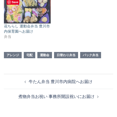
Save
花ちらし 運動会弁当 豊川市
内保育園へお届け
弁当
アレンジ
宅配
運動会
日替わり弁当
パック弁当
投
牛たん弁当 豊川市内病院へお届け
稿
ナ
煮物弁当お祝い 事務所開設祝いにお届け
ビ
ゲ
ー