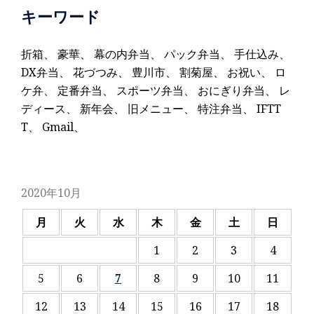
キーワード
折箱
、
豪華
、
幕の内弁当
、
パック弁当
、
手仕込み
、
DX弁当
、
花づつみ
、
豊川市
、
割菊屋
、
お祝い
、
ロ
ケ弁
、
定番弁当
、
スポーツ弁当
、
おにぎり弁当
、
レ
ディース
、
新年会
、
旧メニュー
、
特注弁当
、
IFTT
T
、
Gmail
、
2020年10月
月
火
水
木
金
土
日
1
2
3
4
5
6
7
8
9
10
11
12
13
14
15
16
17
18