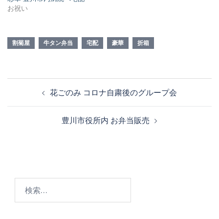
お祝い
割菊屋
牛タン弁当
宅配
豪華
折箱
投
花ごのみ コロナ自粛後のグループ会
稿
ナ
豊川市役所内 お弁当販売
ビ
ゲ
ー
シ
ョ
検
ン
索: