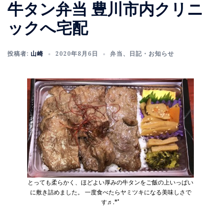
牛タン弁当 豊川市内クリニ
ックへ宅配
投稿者:
山崎
2020年8月6日
弁当
、
日記・お知らせ
とっても柔らかく、ほどよい厚みの牛タンをご飯の上いっぱい
に敷き詰めました。 一度食べたらヤミツキになる美味しさで
す♬.*ﾟ