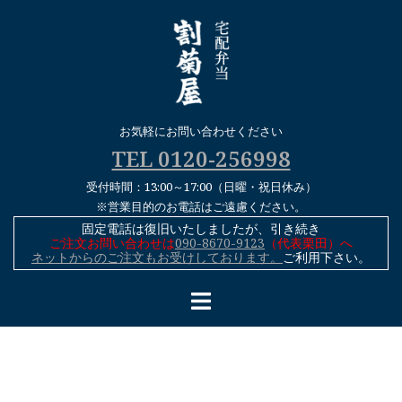
コ
ン
テ
ン
ツ
へ
お気軽にお問い合わせください
ス
TEL 0120-256998
キ
受付時間：13:00～17:00（日曜・祝日休み）
ッ
※営業目的のお電話はご遠慮ください。
プ
固定電話は復旧いたしましたが、引き続き
ご注文お問い合わせは
090-8670-9123
（代表栗田）へ
ネットからのご注文もお受けしております。
ご利用下さい。