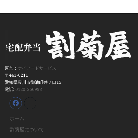
運営：
ケイフードサービス
〒441-0211
愛知県豊川市御油町井ノ口15
電話:
0120-256998
ホーム
割菊屋について