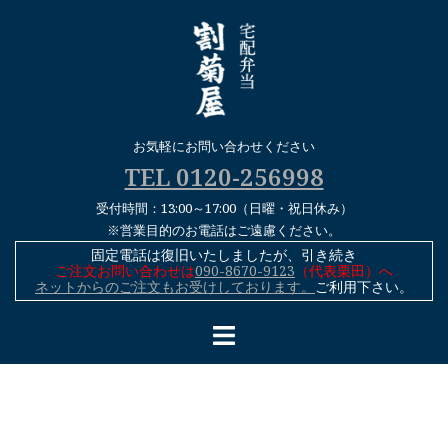
コ
ン
テ
ン
ツ
へ
お気軽にお問い合わせください
ス
TEL 0120-256998
キ
受付時間：13:00～17:00（日曜・祝日休み）
ッ
※営業目的のお電話はご遠慮ください。
プ
固定電話は復旧いたしましたが、引き続き
ご注文お問い合わせは
090-8670-9123
（代表栗田）へ
ネットからのご注文もお受けしております。
ご利用下さい。