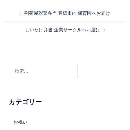
投
割菊屋彩菜弁当 豊橋市内 保育園へお届け
稿
ナ
しいたけ弁当 企業サークルへお届け
ビ
ゲ
ー
シ
ョ
検
ン
索:
カテゴリー
お祝い