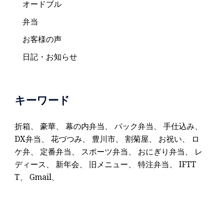
オードブル
弁当
お客様の声
日記・お知らせ
キーワード
折箱
、
豪華
、
幕の内弁当
、
パック弁当
、
手仕込み
、
DX弁当
、
花づつみ
、
豊川市
、
割菊屋
、
お祝い
、
ロ
ケ弁
、
定番弁当
、
スポーツ弁当
、
おにぎり弁当
、
レ
ディース
、
新年会
、
旧メニュー
、
特注弁当
、
IFTT
T
、
Gmail
、