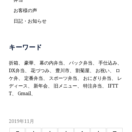
お客様の声
日記・お知らせ
キーワード
折箱
、
豪華
、
幕の内弁当
、
パック弁当
、
手仕込み
、
DX弁当
、
花づつみ
、
豊川市
、
割菊屋
、
お祝い
、
ロ
ケ弁
、
定番弁当
、
スポーツ弁当
、
おにぎり弁当
、
レ
ディース
、
新年会
、
旧メニュー
、
特注弁当
、
IFTT
T
、
Gmail
、
2019年11月