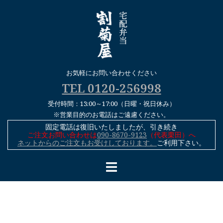
コ
ン
テ
ン
ツ
へ
お気軽にお問い合わせください
ス
TEL 0120-256998
キ
受付時間：13:00～17:00（日曜・祝日休み）
ッ
※営業目的のお電話はご遠慮ください。
プ
固定電話は復旧いたしましたが、引き続き
ご注文お問い合わせは
090-8670-9123
（代表栗田）へ
ネットからのご注文もお受けしております。
ご利用下さい。