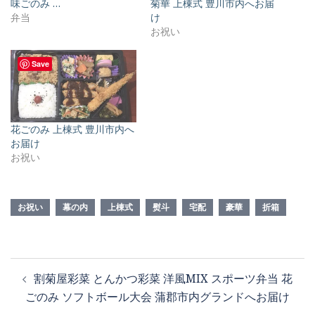
味ごのみ …
菊華 上棟式 豊川市内へお届
弁当
け
お祝い
Save
花ごのみ 上棟式 豊川市内へ
お届け
お祝い
お祝い
幕の内
上棟式
熨斗
宅配
豪華
折箱
投
割菊屋彩菜 とんかつ彩菜 洋風MIX スポーツ弁当 花
稿
ごのみ ソフトボール大会 蒲郡市内グランドへお届け
ナ