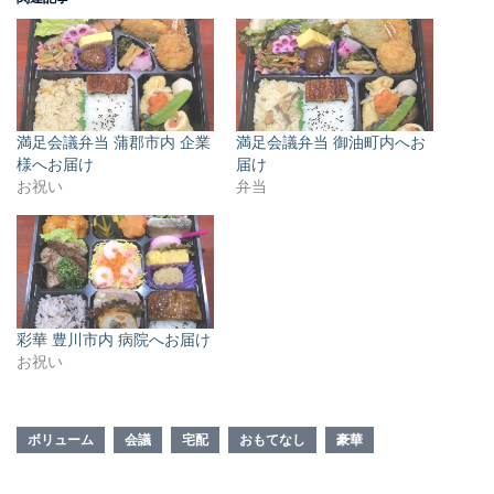
満足会議弁当 蒲郡市内 企業
満足会議弁当 御油町内へお
様へお届け
届け
お祝い
弁当
彩華 豊川市内 病院へお届け
お祝い
ボリューム
会議
宅配
おもてなし
豪華