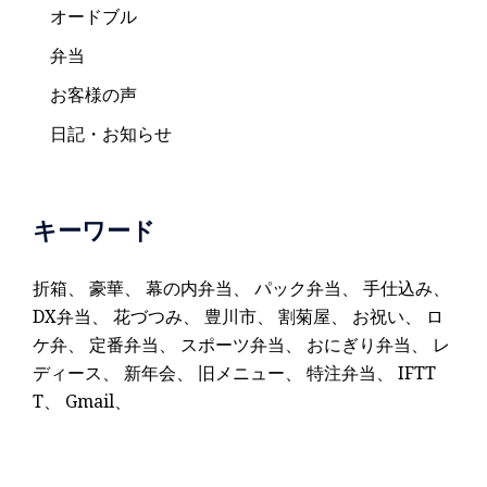
オードブル
弁当
お客様の声
日記・お知らせ
キーワード
折箱
、
豪華
、
幕の内弁当
、
パック弁当
、
手仕込み
、
DX弁当
、
花づつみ
、
豊川市
、
割菊屋
、
お祝い
、
ロ
ケ弁
、
定番弁当
、
スポーツ弁当
、
おにぎり弁当
、
レ
ディース
、
新年会
、
旧メニュー
、
特注弁当
、
IFTT
T
、
Gmail
、