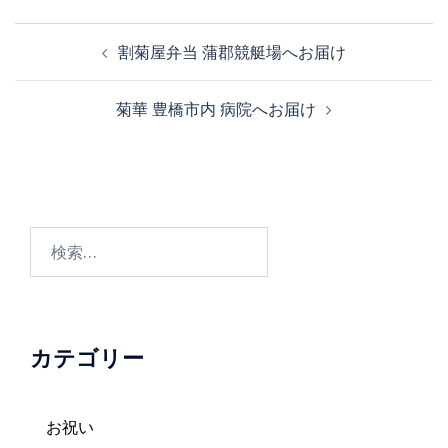
投
割菊屋弁当 蒲郡競艇場へお届け
稿
ナ
菊華 豊橋市内 病院へお届け
ビ
ゲ
ー
シ
ョ
検
ン
索:
カテゴリー
お祝い