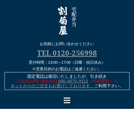
コ
ン
テ
ン
ツ
へ
お気軽にお問い合わせください
ス
TEL 0120-256998
キ
受付時間：13:00～17:00（日曜・祝日休み）
ッ
※営業目的のお電話はご遠慮ください。
プ
固定電話は復旧いたしましたが、引き続き
ご注文お問い合わせは
090-8670-9123
（代表栗田）へ
ネットからのご注文もお受けしております。
ご利用下さい。