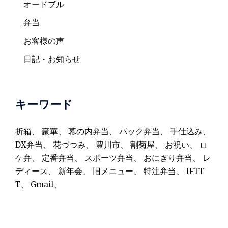
オードブル
弁当
お客様の声
日記・お知らせ
キーワード
折箱
、
豪華
、
幕の内弁当
、
パック弁当
、
手仕込み
、
DX弁当
、
花づつみ
、
豊川市
、
割菊屋
、
お祝い
、
ロ
ケ弁
、
定番弁当
、
スポーツ弁当
、
おにぎり弁当
、
レ
ディース
、
新年会
、
旧メニュー
、
特注弁当
、
IFTT
T
、
Gmail
、