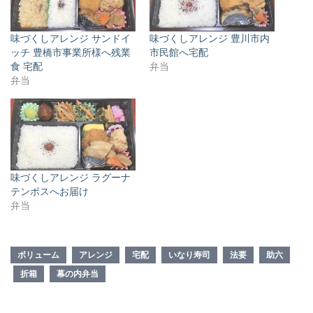
味づくしアレンジ サンドイ
味づくしアレンジ 豊川市内
ッチ 豊橋市事業所様へ残業
市民館へ宅配
食 宅配
弁当
弁当
味づくしアレンジ ラグーナ
テンボスへお届け
弁当
ボリューム
アレンジ
宅配
いなり寿司
法要
助六
折箱
幕の内弁当