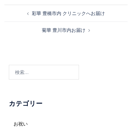
投
彩華 豊橋市内 クリニックへお届け
稿
ナ
菊華 豊川市内お届け
ビ
ゲ
ー
シ
ョ
検
ン
索:
カテゴリー
お祝い