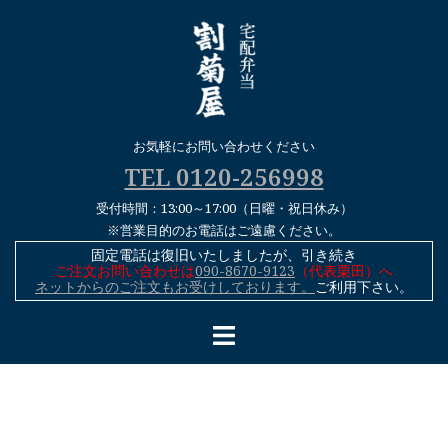
コ
ン
テ
ン
ツ
へ
お気軽にお問い合わせください
ス
TEL 0120-256998
キ
受付時間：13:00～17:00（日曜・祝日休み）
ッ
※営業目的のお電話はご遠慮ください。
プ
固定電話は復旧いたしましたが、引き続き
ご注文お問い合わせは
090-8670-9123
（代表栗田）へ
ネットからのご注文もお受けしております。
ご利用下さい。