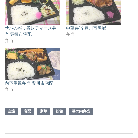
サバの照り煮レディース弁
中華弁当 豊川市宅配
当 豊橋市宅配
弁当
弁当
内容重視弁当 豊川市宅配
弁当
会議
宅配
豪華
折箱
幕の内弁当
投