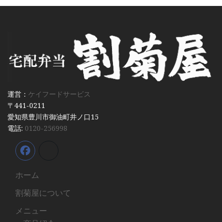
運営：
ケイフードサービス
〒441-0211
愛知県豊川市御油町井ノ口15
電話:
0120-256998
ホーム
割菊屋について
メニュー