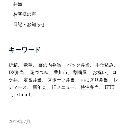
弁当
お客様の声
日記・お知らせ
キーワード
折箱
、
豪華
、
幕の内弁当
、
パック弁当
、
手仕込み
、
DX弁当
、
花づつみ
、
豊川市
、
割菊屋
、
お祝い
、
ロ
ケ弁
、
定番弁当
、
スポーツ弁当
、
おにぎり弁当
、
レ
ディース
、
新年会
、
旧メニュー
、
特注弁当
、
IFTT
T
、
Gmail
、
2019年7月