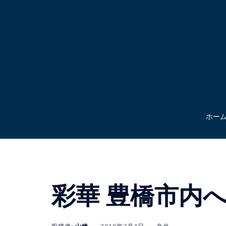
コ
ン
テ
ン
ツ
へ
ス
キ
ッ
ホー
プ
彩華 豊橋市内