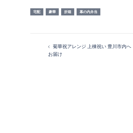
宅配
豪華
折箱
幕の内弁当
投
菊華祝アレンジ 上棟祝い 豊川市内へ
稿
お届け
ナ
ビ
ゲ
ー
シ