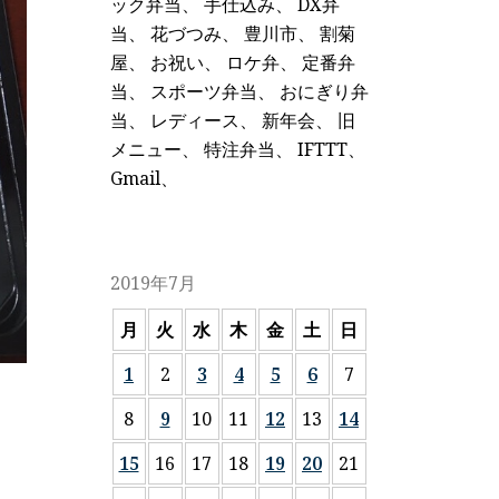
ック弁当
、
手仕込み
、
DX弁
当
、
花づつみ
、
豊川市
、
割菊
屋
、
お祝い
、
ロケ弁
、
定番弁
当
、
スポーツ弁当
、
おにぎり弁
当
、
レディース
、
新年会
、
旧
メニュー
、
特注弁当
、
IFTTT
、
Gmail
、
2019年7月
月
火
水
木
金
土
日
1
2
3
4
5
6
7
8
9
10
11
12
13
14
15
16
17
18
19
20
21