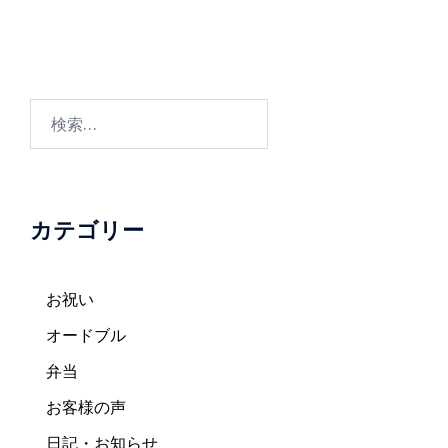
ー
シ
ョ
ン
検
索:
カテゴリー
お祝い
オードブル
弁当
お客様の声
日記・お知らせ