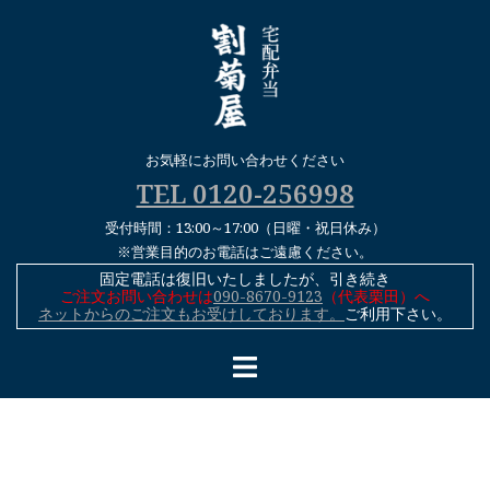
コ
ン
テ
ン
ツ
へ
お気軽にお問い合わせください
ス
TEL 0120-256998
キ
受付時間：13:00～17:00（日曜・祝日休み）
ッ
※営業目的のお電話はご遠慮ください。
プ
固定電話は復旧いたしましたが、引き続き
ご注文お問い合わせは
090-8670-9123
（代表栗田）へ
ネットからのご注文もお受けしております。
ご利用下さい。