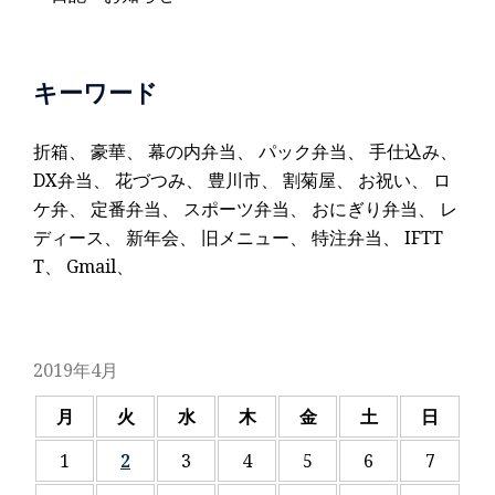
キーワード
折箱
、
豪華
、
幕の内弁当
、
パック弁当
、
手仕込み
、
DX弁当
、
花づつみ
、
豊川市
、
割菊屋
、
お祝い
、
ロ
ケ弁
、
定番弁当
、
スポーツ弁当
、
おにぎり弁当
、
レ
ディース
、
新年会
、
旧メニュー
、
特注弁当
、
IFTT
T
、
Gmail
、
2019年4月
月
火
水
木
金
土
日
1
2
3
4
5
6
7