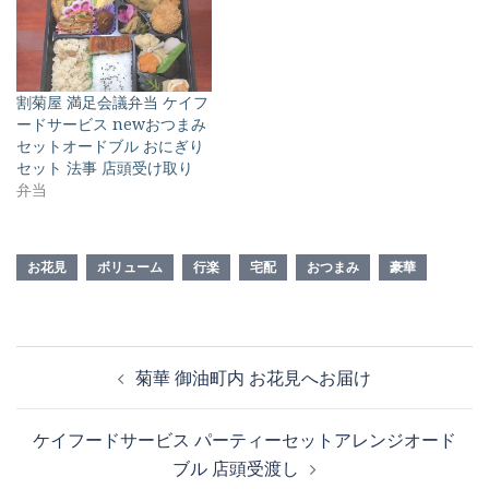
割菊屋 満足会議弁当 ケイフ
ードサービス newおつまみ
セットオードブル おにぎり
セット 法事 店頭受け取り
弁当
お花見
ボリューム
行楽
宅配
おつまみ
豪華
投
菊華 御油町内 お花見へお届け
稿
ナ
ケイフードサービス パーティーセットアレンジオード
ビ
ブル 店頭受渡し
ゲ