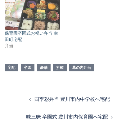
保育園卒園式お祝い弁当 幸
田町宅配
弁当
宅配
卒園
豪華
折箱
幕の内弁当
投
四季彩弁当 豊川市内中学校へ宅配
稿
ナ
味三昧 卒園式 豊川市内保育園へ宅配
ビ
ゲ
ー