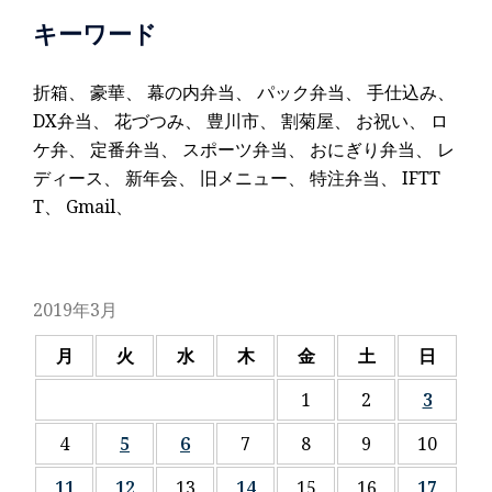
キーワード
折箱
、
豪華
、
幕の内弁当
、
パック弁当
、
手仕込み
、
DX弁当
、
花づつみ
、
豊川市
、
割菊屋
、
お祝い
、
ロ
ケ弁
、
定番弁当
、
スポーツ弁当
、
おにぎり弁当
、
レ
ディース
、
新年会
、
旧メニュー
、
特注弁当
、
IFTT
T
、
Gmail
、
2019年3月
月
火
水
木
金
土
日
1
2
3
4
5
6
7
8
9
10
11
12
13
14
15
16
17