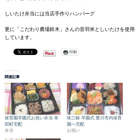
しいたけ弁当には当店手作りハンバーグ
更に「こだわり農場鈴木」さんの音羽米としいたけを使用
しています。
印刷
関連記事
保育園卒園式お祝い弁当 幸
味三昧 卒園式 豊川市内保育
田町宅配
園へ宅配
弁当
お祝い