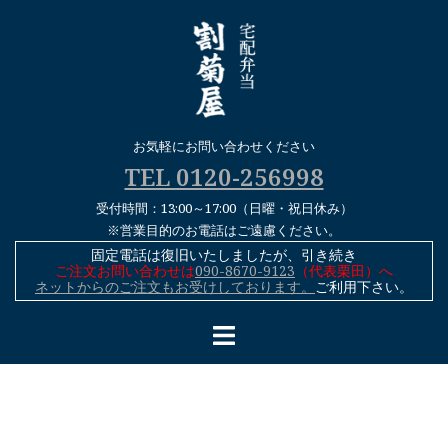
コ
ン
テ
ン
ツ
へ
お気軽にお問い合わせください
ス
TEL 0120-256998
キ
受付時間：13:00～17:00（日曜・祝日休み）
ッ
※営業目的のお電話はご遠慮ください。
プ
固定電話は復旧いたしましたが、引き続き
ご注文お問い合わせは
090-8670-9123
（代表栗田）へ
ネットからのご注文もお受けしております。
ご利用下さい。