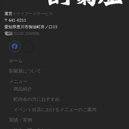
運営：
ケイフードサービス
〒441-0211
愛知県豊川市御油町井ノ口15
電話:
0120-256998
ホーム
割菊屋について
メニュー
商品紹介
町内会の方におすすめ
イベント出店におけるメニューのご案内
実績・実例