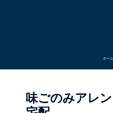
コ
ン
テ
ン
ツ
へ
ス
キ
ッ
ホー
プ
味ごのみアレン
宅配