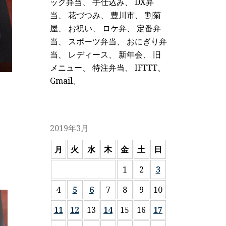
ック弁当
、
手仕込み
、
DX弁
当
、
花づつみ
、
豊川市
、
割菊
屋
、
お祝い
、
ロケ弁
、
定番弁
当
、
スポーツ弁当
、
おにぎり弁
当
、
レディース
、
新年会
、
旧
メニュー
、
特注弁当
、
IFTTT
、
Gmail
、
2019年3月
月
火
水
木
金
土
日
1
2
3
4
5
6
7
8
9
10
11
12
13
14
15
16
17