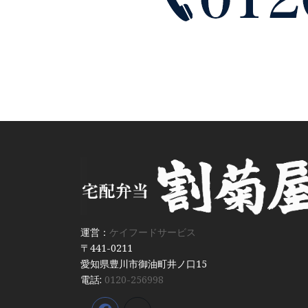
運営：
ケイフードサービス
〒441-0211
愛知県豊川市御油町井ノ口15
電話:
0120-256998