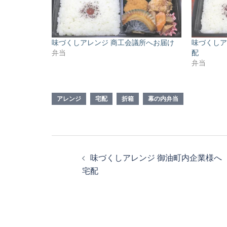
味づくしアレンジ 商工会議所へお届け
味づくしア
弁当
配
弁当
アレンジ
宅配
折箱
幕の内弁当
投
味づくしアレンジ 御油町内企業様へ
稿
宅配
ナ
ビ