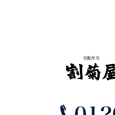
ゲ
ー
シ
ョ
ン