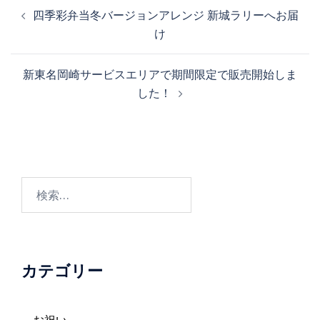
投
四季彩弁当冬バージョンアレンジ 新城ラリーへお届
稿
け
ナ
ビ
新東名岡崎サービスエリアで期間限定で販売開始しま
ゲ
した！
ー
シ
ョ
ン
検
索:
カテゴリー
お祝い