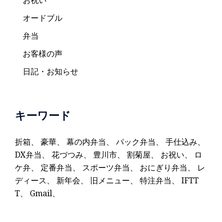
オードブル
弁当
お客様の声
日記・お知らせ
キーワード
折箱
、
豪華
、
幕の内弁当
、
パック弁当
、
手仕込み
、
DX弁当
、
花づつみ
、
豊川市
、
割菊屋
、
お祝い
、
ロ
ケ弁
、
定番弁当
、
スポーツ弁当
、
おにぎり弁当
、
レ
ディース
、
新年会
、
旧メニュー
、
特注弁当
、
IFTT
T
、
Gmail
、