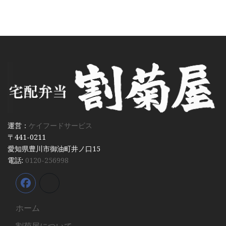
運営：
ケイフードサービス
〒441-0211
愛知県豊川市御油町井ノ口15
電話:
0120-256998
ホーム
割菊屋について