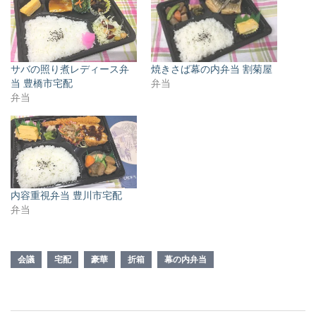
サバの照り煮レディース弁
焼きさば幕の内弁当 割菊屋
当 豊橋市宅配
弁当
弁当
内容重視弁当 豊川市宅配
弁当
会議
宅配
豪華
折箱
幕の内弁当