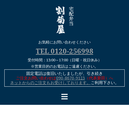
コ
ン
テ
ン
ツ
へ
お気軽にお問い合わせください
ス
TEL 0120-256998
キ
受付時間：13:00～17:00（日曜・祝日休み）
ッ
※営業目的のお電話はご遠慮ください。
プ
固定電話は復旧いたしましたが、引き続き
ご注文お問い合わせは
090-8670-9123
（代表栗田）へ
ネットからのご注文もお受けしております。
ご利用下さい。