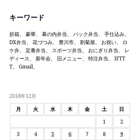
キーワード
折箱
、
豪華
、
幕の内弁当
、
パック弁当
、
手仕込み
、
DX弁当
、
花づつみ
、
豊川市
、
割菊屋
、
お祝い
、
ロ
ケ弁
、
定番弁当
、
スポーツ弁当
、
おにぎり弁当
、
レ
ディース
、
新年会
、
旧メニュー
、
特注弁当
、
IFTT
T
、
Gmail
、
2018年12月
月
火
水
木
金
土
日
1
2
3
4
5
6
7
8
9