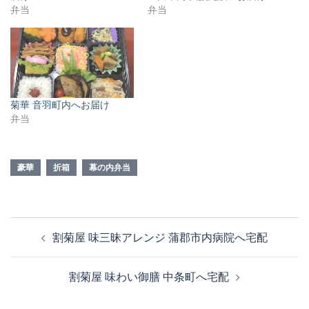
弁当
弁当
菊華 音羽町内へお届け
弁当
豪華
折箱
幕の内弁当
投
割菊屋 味三昧アレンジ 蒲郡市内病院へ宅配
稿
ナ
割菊屋 味わい御膳 中条町へ宅配
ビ
ゲ