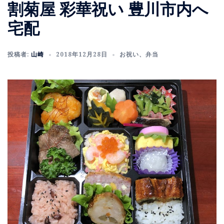
割菊屋 彩華祝い 豊川市内へ
宅配
投稿者:
山崎
2018年12月28日
お祝い
、
弁当