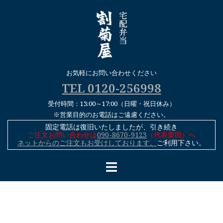
コ
ン
テ
ン
ツ
へ
お気軽にお問い合わせください
ス
TEL 0120-256998
キ
受付時間：13:00～17:00（日曜・祝日休み）
ッ
※営業目的のお電話はご遠慮ください。
プ
固定電話は復旧いたしましたが、引き続き
ご注文お問い合わせは
090-8670-9123
（代表栗田）へ
ネットからのご注文もお受けしております。
ご利用下さい。