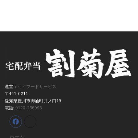
運営：
ケイフードサービス
〒441-0211
愛知県豊川市御油町井ノ口15
電話:
0120-256998
ホーム