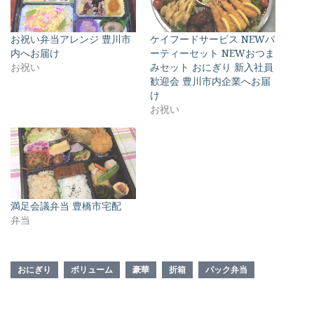
お祝い弁当アレンジ 豊川市
ケイフードサービス NEWパ
内へお届け
ーティーセット NEWおつま
お祝い
みセット おにぎり 新入社員
歓迎会 豊川市内企業へお届
け
お祝い
満足会議弁当 豊橋市宅配
弁当
おにぎり
ボリューム
豪華
折箱
パック弁当