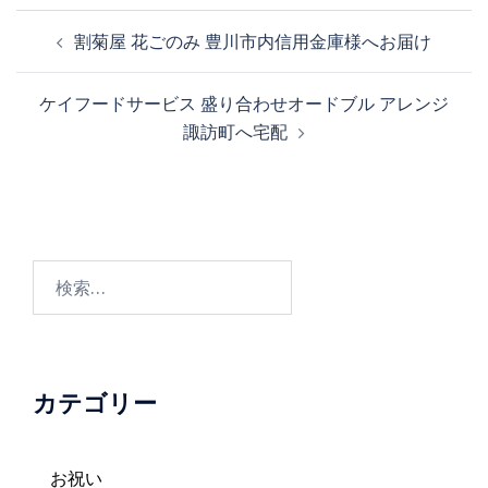
投
割菊屋 花ごのみ 豊川市内信用金庫様へお届け
稿
ナ
ケイフードサービス 盛り合わせオードブル アレンジ
ビ
諏訪町へ宅配
ゲ
ー
シ
ョ
ン
検
索:
カテゴリー
お祝い