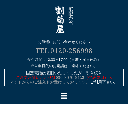
コ
ン
テ
ン
ツ
へ
お気軽にお問い合わせください
ス
TEL 0120-256998
キ
受付時間：13:00～17:00（日曜・祝日休み）
ッ
※営業目的のお電話はご遠慮ください。
プ
固定電話は復旧いたしましたが、引き続き
ご注文お問い合わせは
090-8670-9123
（代表栗田）へ
ネットからのご注文もお受けしております。
ご利用下さい。