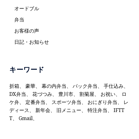
オードブル
弁当
お客様の声
日記・お知らせ
キーワード
折箱
、
豪華
、
幕の内弁当
、
パック弁当
、
手仕込み
、
DX弁当
、
花づつみ
、
豊川市
、
割菊屋
、
お祝い
、
ロ
ケ弁
、
定番弁当
、
スポーツ弁当
、
おにぎり弁当
、
レ
ディース
、
新年会
、
旧メニュー
、
特注弁当
、
IFTT
T
、
Gmail
、