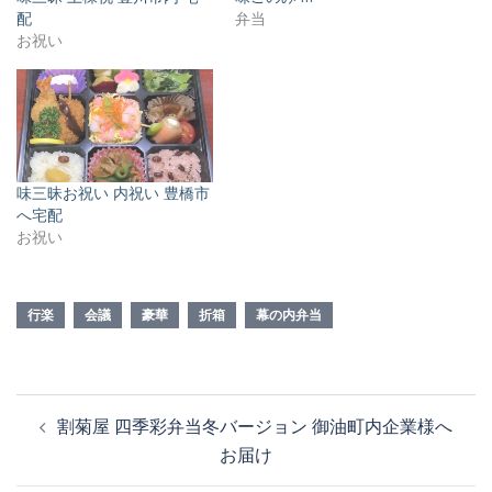
配
弁当
お祝い
味三昧お祝い 内祝い 豊橋市
へ宅配
お祝い
行楽
会議
豪華
折箱
幕の内弁当
投
割菊屋 四季彩弁当冬バージョン 御油町内企業様へ
稿
お届け
ナ