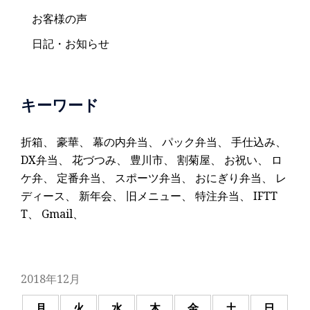
お客様の声
日記・お知らせ
キーワード
折箱
、
豪華
、
幕の内弁当
、
パック弁当
、
手仕込み
、
DX弁当
、
花づつみ
、
豊川市
、
割菊屋
、
お祝い
、
ロ
ケ弁
、
定番弁当
、
スポーツ弁当
、
おにぎり弁当
、
レ
ディース
、
新年会
、
旧メニュー
、
特注弁当
、
IFTT
T
、
Gmail
、
2018年12月
月
火
水
木
金
土
日