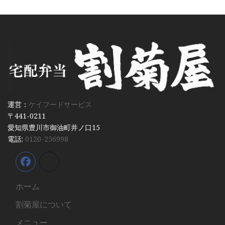
運営：
ケイフードサービス
〒441-0211
愛知県豊川市御油町井ノ口15
電話:
0120-256998
ホーム
割菊屋について
メニュー