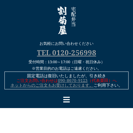
コ
ン
テ
ン
ツ
へ
お気軽にお問い合わせください
ス
TEL 0120-256998
キ
受付時間：13:00～17:00（日曜・祝日休み）
ッ
※営業目的のお電話はご遠慮ください。
プ
固定電話は復旧いたしましたが、引き続き
ご注文お問い合わせは
090-8670-9123
（代表栗田）へ
ネットからのご注文もお受けしております。
ご利用下さい。