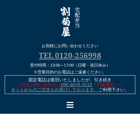
コ
ン
テ
ン
ツ
へ
お気軽にお問い合わせください
ス
TEL 0120-256998
キ
受付時間：13:00～17:00（日曜・祝日休み）
ッ
※営業目的のお電話はご遠慮ください。
プ
固定電話は復旧いたしましたが、引き続き
ご注文お問い合わせは
090-8670-9123
（代表栗田）へ
ネットからのご注文もお受けしております。
ご利用下さい。