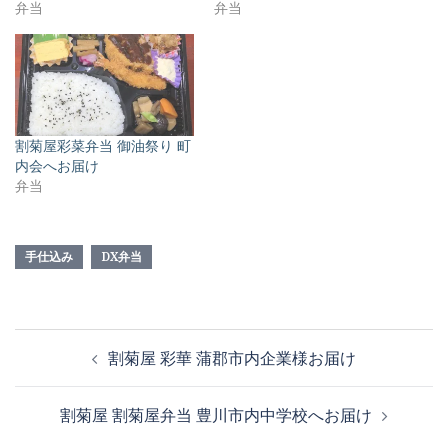
弁当
弁当
割菊屋彩菜弁当 御油祭り 町
内会へお届け
弁当
手仕込み
DX弁当
投
割菊屋 彩華 蒲郡市内企業様お届け
稿
ナ
割菊屋 割菊屋弁当 豊川市内中学校へお届け
ビ