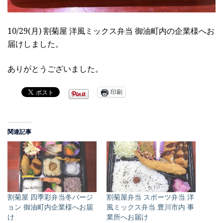
10/29(月) 割菊屋 洋風ミックス弁当 御油町内の企業様へお
届けしました。
ありがとうございました。
印刷
関連記事
割菊屋 四季彩弁当冬バージ
割菊屋弁当 スポーツ弁当 洋
ョン 御油町内企業様へお届
風ミックス弁当 豊川市内 事
け
業所へお届け