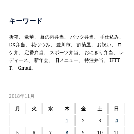
キーワード
折箱
、
豪華
、
幕の内弁当
、
パック弁当
、
手仕込み
、
DX弁当
、
花づつみ
、
豊川市
、
割菊屋
、
お祝い
、
ロ
ケ弁
、
定番弁当
、
スポーツ弁当
、
おにぎり弁当
、
レ
ディース
、
新年会
、
旧メニュー
、
特注弁当
、
IFTT
T
、
Gmail
、
2018年11月
月
火
水
木
金
土
日
1
2
3
4
5
6
7
8
9
10
11