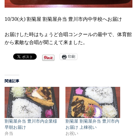
10/30(火) 割菊屋 割菊屋弁当 豊川市内中学校へお届け
お届けした時はちょうど合唱コンクールの最中で、体育館
から素敵な合唱が聞こえて来ました。
印刷
関連記事
割菊屋弁当 豊川市内企業様
割菊屋 割菊屋弁当 豊川市内
早朝お届け
お届け 上棟祝い
弁当
お祝い