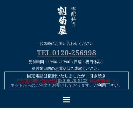
コ
ン
テ
ン
ツ
へ
お気軽にお問い合わせください
ス
TEL 0120-256998
キ
受付時間：13:00～17:00（日曜・祝日休み）
ッ
※営業目的のお電話はご遠慮ください。
プ
固定電話は復旧いたしましたが、引き続き
ご注文お問い合わせは
090-8670-9123
（代表栗田）へ
ネットからのご注文もお受けしております。
ご利用下さい。