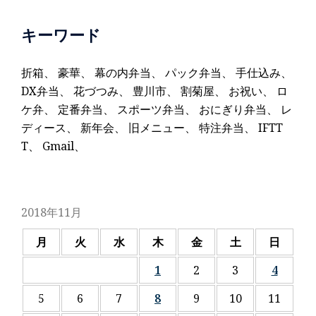
キーワード
折箱
、
豪華
、
幕の内弁当
、
パック弁当
、
手仕込み
、
DX弁当
、
花づつみ
、
豊川市
、
割菊屋
、
お祝い
、
ロ
ケ弁
、
定番弁当
、
スポーツ弁当
、
おにぎり弁当
、
レ
ディース
、
新年会
、
旧メニュー
、
特注弁当
、
IFTT
T
、
Gmail
、
2018年11月
月
火
水
木
金
土
日
1
2
3
4
5
6
7
8
9
10
11