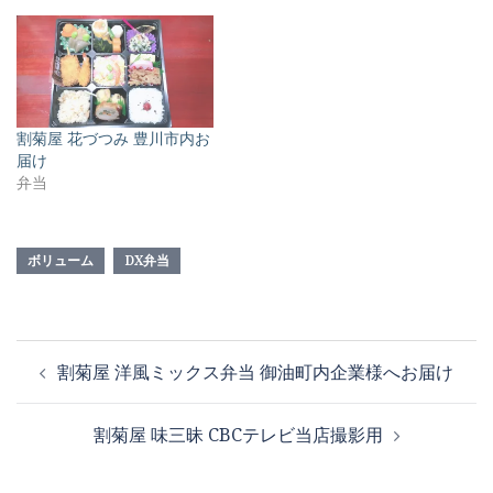
割菊屋 花づつみ 豊川市内お
届け
弁当
ボリューム
DX弁当
投
割菊屋 洋風ミックス弁当 御油町内企業様へお届け
稿
ナ
割菊屋 味三昧 CBCテレビ当店撮影用
ビ
ゲ