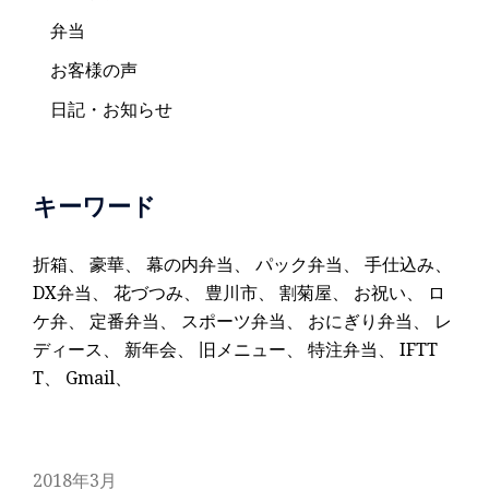
弁当
お客様の声
日記・お知らせ
キーワード
折箱
、
豪華
、
幕の内弁当
、
パック弁当
、
手仕込み
、
DX弁当
、
花づつみ
、
豊川市
、
割菊屋
、
お祝い
、
ロ
ケ弁
、
定番弁当
、
スポーツ弁当
、
おにぎり弁当
、
レ
ディース
、
新年会
、
旧メニュー
、
特注弁当
、
IFTT
T
、
Gmail
、
2018年3月