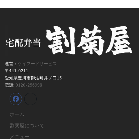
運営：
ケイフードサービス
〒441-0211
愛知県豊川市御油町井ノ口15
電話:
0120-256998
ホーム
割菊屋について
メニュー