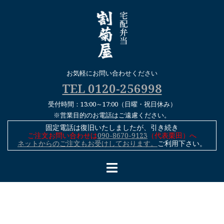
コ
ン
テ
ン
ツ
へ
お気軽にお問い合わせください
ス
TEL 0120-256998
キ
受付時間：13:00～17:00（日曜・祝日休み）
ッ
※営業目的のお電話はご遠慮ください。
プ
固定電話は復旧いたしましたが、引き続き
ご注文お問い合わせは
090-8670-9123
（代表栗田）へ
ネットからのご注文もお受けしております。
ご利用下さい。