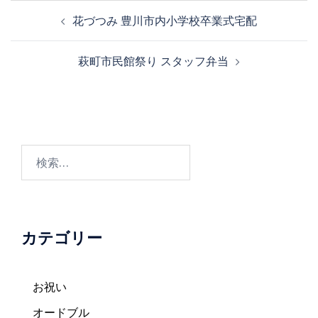
投
花づつみ 豊川市内小学校卒業式宅配
稿
ナ
萩町市民館祭り スタッフ弁当
ビ
ゲ
ー
シ
ョ
検
ン
索:
カテゴリー
お祝い
オードブル