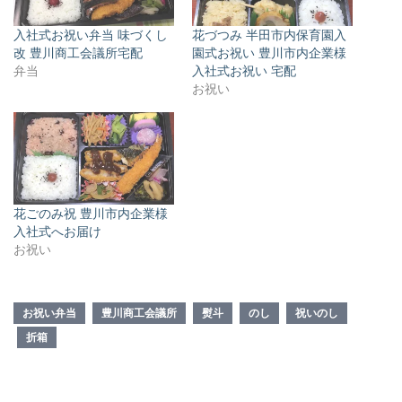
入社式お祝い弁当 味づくし
花づつみ 半田市内保育園入
改 豊川商工会議所宅配
園式お祝い 豊川市内企業様
弁当
入社式お祝い 宅配
お祝い
花ごのみ祝 豊川市内企業様
入社式へお届け
お祝い
お祝い弁当
豊川商工会議所
熨斗
のし
祝いのし
折箱