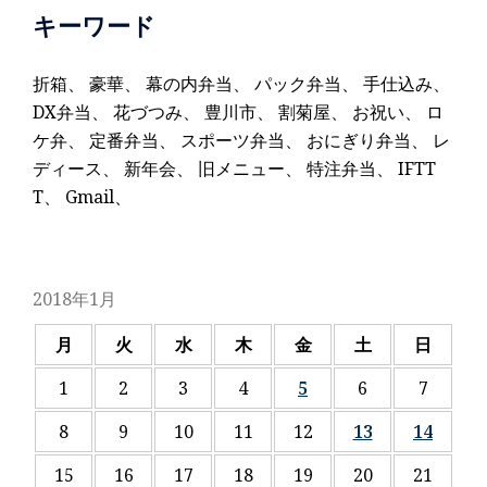
キーワード
折箱
、
豪華
、
幕の内弁当
、
パック弁当
、
手仕込み
、
DX弁当
、
花づつみ
、
豊川市
、
割菊屋
、
お祝い
、
ロ
ケ弁
、
定番弁当
、
スポーツ弁当
、
おにぎり弁当
、
レ
ディース
、
新年会
、
旧メニュー
、
特注弁当
、
IFTT
T
、
Gmail
、
2018年1月
月
火
水
木
金
土
日
1
2
3
4
5
6
7
8
9
10
11
12
13
14
15
16
17
18
19
20
21