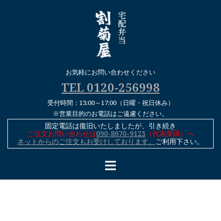
コ
ン
テ
ン
ツ
へ
お気軽にお問い合わせください
ス
TEL 0120-256998
キ
受付時間：13:00～17:00（日曜・祝日休み）
ッ
※営業目的のお電話はご遠慮ください。
プ
固定電話は復旧いたしましたが、引き続き
ご注文お問い合わせは
090-8670-9123
（代表栗田）へ
ネットからのご注文もお受けしております。
ご利用下さい。