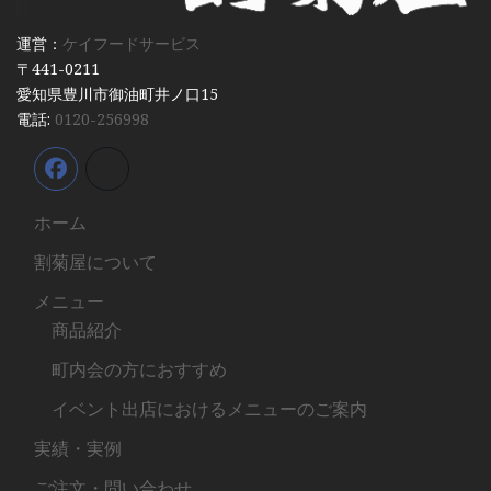
運営：
ケイフードサービス
〒441-0211
愛知県豊川市御油町井ノ口15
電話:
0120-256998
ホーム
割菊屋について
メニュー
商品紹介
町内会の方におすすめ
イベント出店におけるメニューのご案内
実績・実例
ご注文・問い合わせ