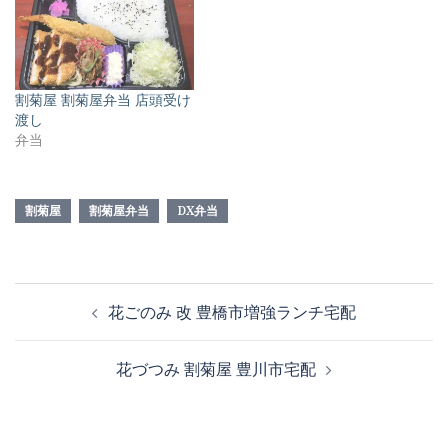
割菊屋 割菊屋弁当 店頭受け
渡し
弁当
割菊屋
割菊屋弁当
DX弁当
投
花ごのみ 改 豊橋市増強ランチ宅配
稿
ナ
花づつみ 割菊屋 豊川市宅配
ビ
ゲ
ー