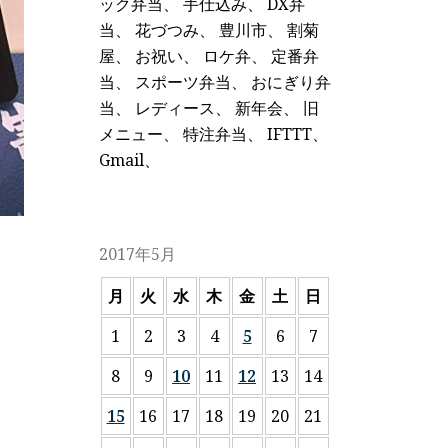
ック弁当
、
手仕込み
、
DX弁
当
、
花づつみ
、
豊川市
、
割菊
屋
、
お祝い
、
ロケ弁
、
定番弁
当
、
スポーツ弁当
、
おにぎり弁
当
、
レディース
、
新年会
、
旧
メニュー
、
特注弁当
、
IFTTT
、
Gmail
、
2017年5月
月
火
水
木
金
土
日
1
2
3
4
5
6
7
8
9
10
11
12
13
14
15
16
17
18
19
20
21