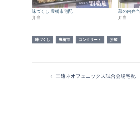
味づくし 豊橋市宅配
幕の内弁当
弁当
弁当
味づくし
豊橋市
コンクリート
折箱
投
三遠ネオフェニックス試合会場宅配
稿
ナ
ビ
ゲ