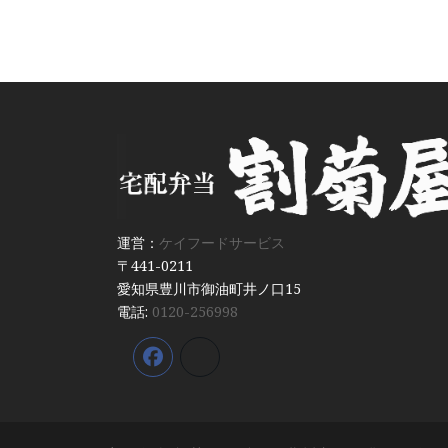
運営：
ケイフードサービス
〒441-0211
愛知県豊川市御油町井ノ口15
電話:
0120-256998