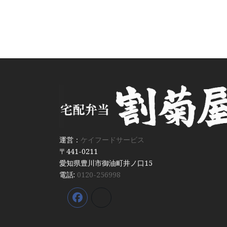
運営：
ケイフードサービス
〒441-0211
愛知県豊川市御油町井ノ口15
電話:
0120-256998