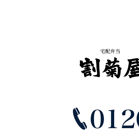
ゲ
ー
シ
ョ
ン