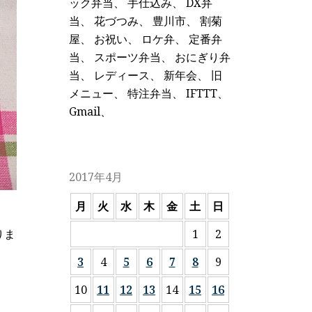
ック弁当
、
手仕込み
、
DX弁
当
、
花づつみ
、
豊川市
、
割菊
屋
、
お祝い
、
ロケ弁
、
定番弁
当
、
スポーツ弁当
、
おにぎり弁
当
、
レディース
、
新年会
、
旧
メニュー
、
特注弁当
、
IFTTT
、
Gmail
、
2017年4月
月
火
水
木
金
土
日
1
2
りま
3
4
5
6
7
8
9
10
11
12
13
14
15
16