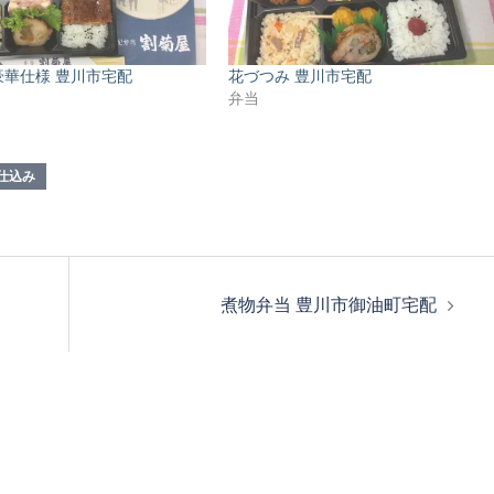
豪華仕様 豊川市宅配
花づつみ 豊川市宅配
弁当
仕込み
煮物弁当 豊川市御油町宅配