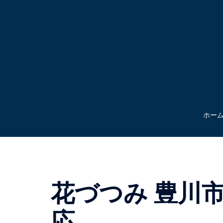
コ
ン
テ
ン
ツ
へ
ス
キ
ッ
ホー
プ
花づつみ 豊川
応