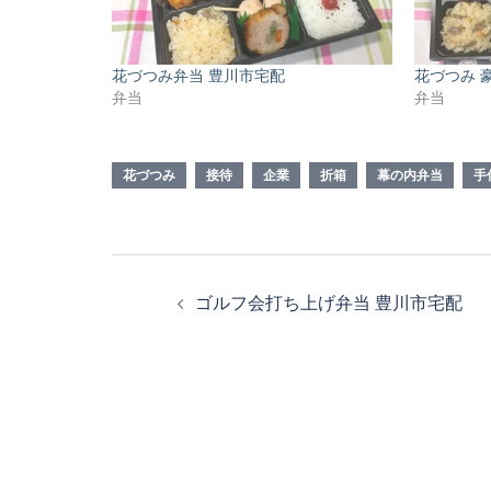
花づつみ弁当 豊川市宅配
花づつみ 
弁当
弁当
花づつみ
接待
企業
折箱
幕の内弁当
手
投
ゴルフ会打ち上げ弁当 豊川市宅配
稿
ナ
ビ